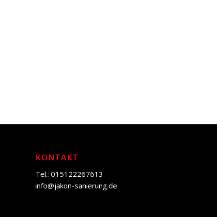
KONTAKT
Tel.: 015122267613
info@jakon-sanierung.de