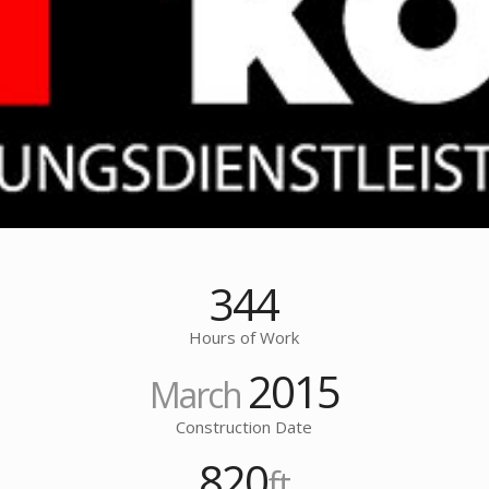
344
Hours of Work
2015
March
Construction Date
820
ft